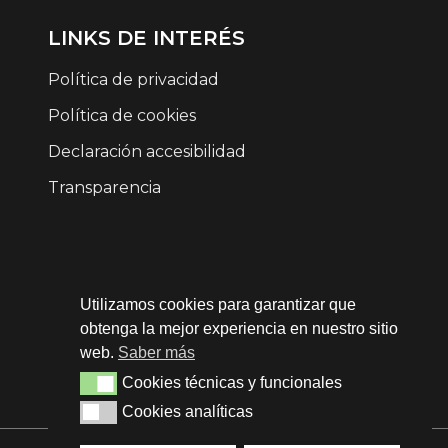
LINKS DE INTERÉS
Política de privacidad
Política de cookies
Declaración accesibilidad
Transparencia
CONTACTO
Utilizamos cookies para garantizar que
676 034 167
obtenga la mejor experiencia en nuestro sitio
info@frunfofilms.com
web.
Saber más
Cookies técnicas y funcionales
Cookies técnicas y funcionales
Santander, Cantabria.
Cookies analíticas
Cookies analíticas